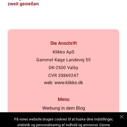
zweit genießen
Die Anschrift
web:
www.klikko.dk
Menu
Werbung in dem Blog
Über uns
På vores website bruges cookies til at huske dine indstillinger,
Cookies
statistik og personalisering af indhold og annoncer. Denne