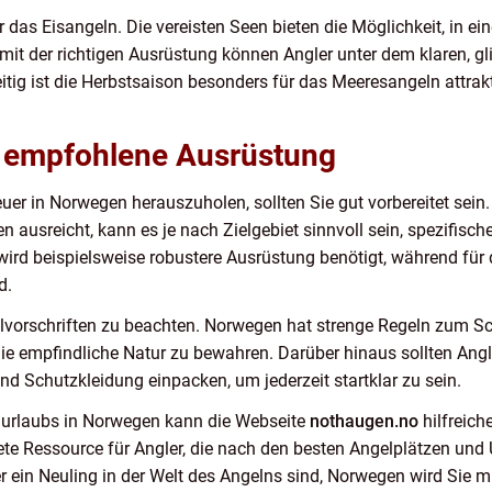
r das Eisangeln. Die vereisten Seen bieten die Möglichkeit, in ei
it der richtigen Ausrüstung können Angler unter dem klaren, gl
itig ist die Herbstsaison besonders für das Meeresangeln attraktiv
d empfohlene Ausrüstung
er in Norwegen herauszuholen, sollten Sie gut vorbereitet sei
n ausreicht, kann es je nach Zielgebiet sinnvoll sein, spezifisc
rd beispielsweise robustere Ausrüstung benötigt, während für 
d.
ngelvorschriften zu beachten. Norwegen hat strenge Regeln zum Sc
 die empfindliche Natur zu bewahren. Darüber hinaus sollten Ang
nd Schutzkleidung einpacken, um jederzeit startklar zu sein.
lurlaubs in Norwegen kann die Webseite
nothaugen.no
hilfreich
ete Ressource für Angler, die nach den besten Angelplätzen un
der ein Neuling in der Welt des Angelns sind, Norwegen wird Sie 