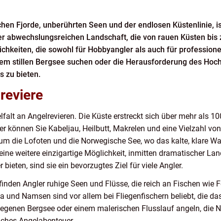
en Fjorde, unberührten Seen und der endlosen Küstenlinie, is
er abwechslungsreichen Landschaft, die von rauen Küsten bis z
hkeiten, die sowohl für Hobbyangler als auch für professionell
nem stillen Bergsee suchen oder die Herausforderung des H
 zu bieten.
lreviere
lfalt an Angelrevieren. Die Küste erstreckt sich über mehr als 1
 können Sie Kabeljau, Heilbutt, Makrelen und eine Vielzahl vo
 um die Lofoten und die Norwegische See, wo das kalte, klare W
 eine weitere einzigartige Möglichkeit, inmitten dramatischer La
 bieten, sind sie ein bevorzugtes Ziel für viele Angler.
den Angler ruhige Seen und Flüsse, die reich an Fischen wie F
a und Namsen sind vor allem bei Fliegenfischern beliebt, die d
egenen Bergsee oder einem malerischen Flusslauf angeln, die N
iches Angelabenteuer.